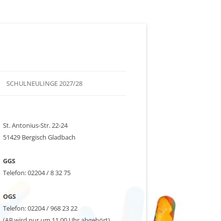
SCHULNEULINGE 2027/28
 UNS
TERMINE
SCHULSPIEL
St. Antonius-Str. 22-24
ABLAUF DER ANMELDUNG
51429 Bergisch Gladbach
FORMULARE FÜR DIE
SCHULANMELDUNG
GGS
Telefon: 02204 / 8 32 75
OGS
Telefon: 02204 / 968 23 22
(AB wird nur um 11.00 Uhr abgehört)