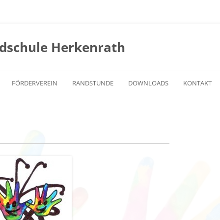
dschule Herkenrath
FÖRDERVEREIN
RANDSTUNDE
DOWNLOADS
KONTAKT
OPHIE
OGS HERKENRATH
ÜBER UNS
DER WEG ZU
 SCHULE
RNE ANGEBOTE
ANSPRECHPARTNER
T HERKENRATH
ZEPTION
INVESTITIONEN
AUM
TERMINE
BOR
SPONSOREN
VERKAUF
NEN
SATZUNG
UNG
BEITRITTSERKLÄRUNG/
DSGVO